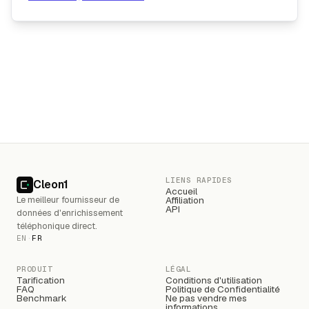
Pied de page
LIENS RAPIDES
Cleon1
Accueil
Le meilleur fournisseur de
Affiliation
API
données d'enrichissement
téléphonique direct.
EN
·
FR
PRODUIT
LÉGAL
Tarification
Conditions d'utilisation
FAQ
Politique de Confidentialité
Benchmark
Ne pas vendre mes
informations