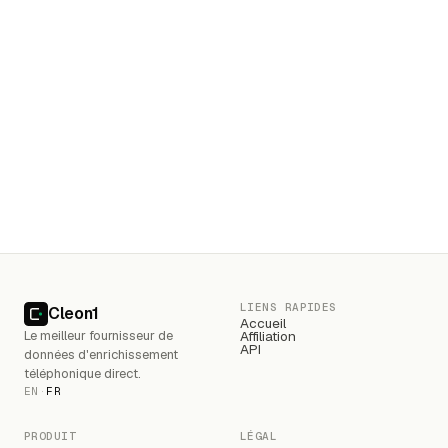
Pied de page
LIENS RAPIDES
Cleon1
Accueil
Le meilleur fournisseur de
Affiliation
API
données d'enrichissement
téléphonique direct.
EN
·
FR
PRODUIT
LÉGAL